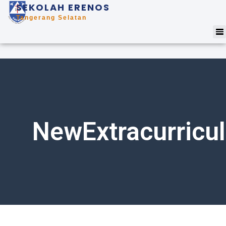
SEKOLAH ERENOS
Tangerang Selatan
NewExtracurricul