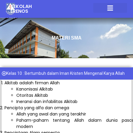
SEKOLAH
ERENOS
HUBUNGI KAMI
MATERI SMA
Kelas 10 : Bertumbuh dalam Iman Kristen Mengenal Karya Allah
Alkitab adalah firman Allah
Kanonisasi Alkitab
Otoritas Alkitab
Ineransi dan infabilitas Alkitab
Pencipta yang alfa dan omega
Allah yang awal dan yang terakhir
Paham-paham tentang Allah dalam dunia pasc
modern
Penciptaan Alam semesta