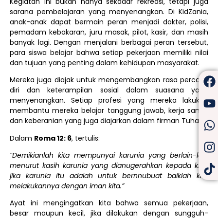
Kegiatan ini bukan hanya sekadar rekreasi, tetapi juga
sarana pembelajaran yang menyenangkan. Di KidZania,
anak-anak dapat bermain peran menjadi dokter, polisi,
pemadam kebakaran, juru masak, pilot, kasir, dan masih
banyak lagi. Dengan menjalani berbagai peran tersebut,
para siswa belajar bahwa setiap pekerjaan memiliki nilai
dan tujuan yang penting dalam kehidupan masyarakat.
Mereka juga diajak untuk mengembangkan rasa percaya
diri dan keterampilan sosial dalam suasana yang
menyenangkan. Setiap profesi yang mereka lakukan
membantu mereka belajar tanggung jawab, kerja sama,
dan keberanian yang juga diajarkan dalam firman Tuhan.
Dalam
Roma 12: 6
, tertulis:
“Demikianlah kita mempunyai karunia yang berlain-lain
menurut kasih karunia yang dianugerahkan kepada kita;
jika karunia itu adalah untuk bernnubuat baiklah kita
melakukannya dengan iman kita.”
Ayat ini mengingatkan kita bahwa semua pekerjaan,
besar maupun kecil, jika dilakukan dengan sungguh-